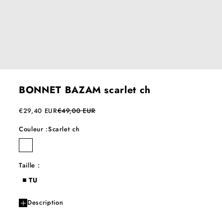
BONNET BAZAM scarlet ch
Prix de vente
Prix normal
€29,40 EUR
€49,00 EUR
Couleur :
Scarlet ch
scarlet ch
Taille :
TU
Description