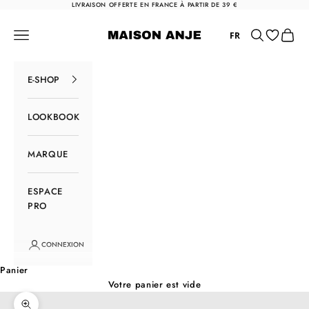
Passer au contenu
LIVRAISON OFFERTE EN FRANCE À PARTIR DE 39 €
Maison Anje
Menu
Rechercher
Panier
FR
E-SHOP
LOOKBOOK
MARQUE
ESPACE
PRO
CONNEXION
Panier
Votre panier est vide