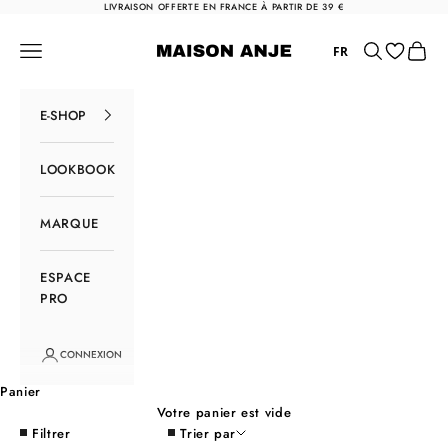
Passer au contenu
LIVRAISON OFFERTE EN FRANCE À PARTIR DE 39 €
Maison Anje
Menu
Rechercher
Panier
FR
E-SHOP
LOOKBOOK
MARQUE
ESPACE
PRO
CONNEXION
Panier
Votre panier est vide
Filtrer
Trier par