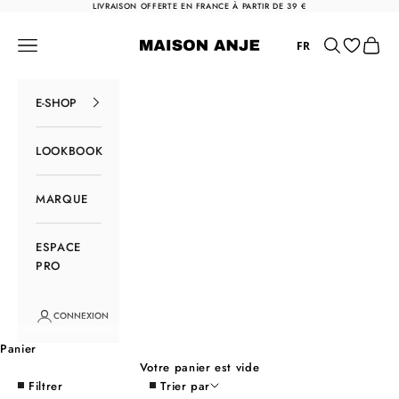
Passer au contenu
LIVRAISON OFFERTE EN FRANCE À PARTIR DE 39 €
Maison Anje
Menu
Rechercher
Panier
FR
E-SHOP
LOOKBOOK
MARQUE
ESPACE
PRO
CONNEXION
Panier
Votre panier est vide
Filtrer
Trier par