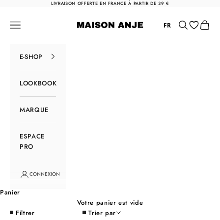
Passer au contenu
LIVRAISON OFFERTE EN FRANCE À PARTIR DE 39 €
Maison Anje
Menu
Rechercher
Panier
FR
E-SHOP
LOOKBOOK
MARQUE
ESPACE
PRO
CONNEXION
Panier
Votre panier est vide
Filtrer
Trier par